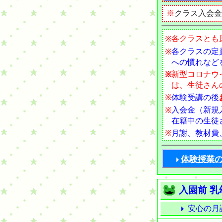
※
クラス入会金を割
各クラスとも
※
各クラスの定
※
への慣れなど
新型コロナウ
※
は、生徒さん
※
体験受講の後
入会金（新規入
※
在籍中の生徒
※
月謝、教材費
体験授業
入園前 
安心の月