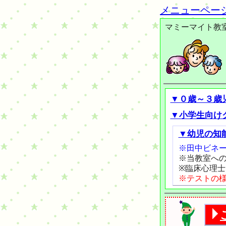
メニューペー
マミーマイト教
▼０歳～３歳
▼小学生向け
▼幼児の知
※田中ビネー
※当教室へ
※臨床心理
※テストの