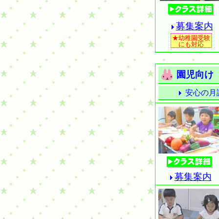
募集案内
★幼稚園受験
にも対応
園児向け
安心の月
募集案内