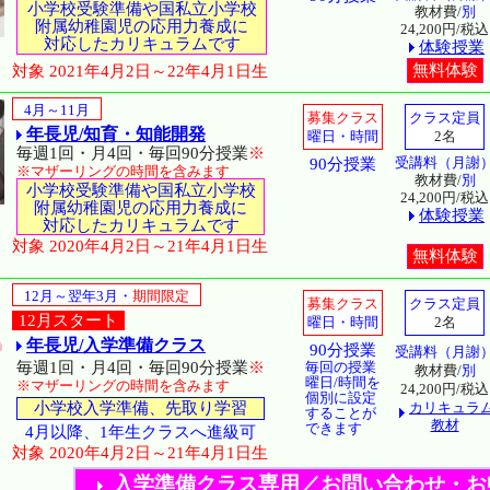
小学校受験準備や国私立小学校
教材費/
別
附属幼稚園児の応用力養成に
24,200円/税込
対応したカリキュラムです
体験授業
無料体験
対象 2021年4月2日～22年4月1日生
4月～11月
募集クラス
クラス定員
年長児/知育・知能開発
曜日・時間
2名
毎週1回・月4回・毎回90分授業
※
受講料（月謝
90分授業
※マザーリングの時間を含みます
教材費/
別
小学校受験準備や国私立小学校
24,200円/税込
附属幼稚園児の応用力養成に
体験授業
対応したカリキュラムです
対象 2020年4月2日～21年4月1日生
無料体験
12月～翌年3月・
期間限定
募集クラス
クラス定員
12月スタート
曜日・時間
2名
年長児/入学準備クラス
90分授業
受講料（月謝
毎週1回・月4回・毎回90分授業
※
毎回の授業
教材費/
別
曜日/時間を
※マザーリングの時間を含みます
24,200円/税込
個別に設定
小学校入学準備、先取り学習
カリキュラ
することが
教材
できます
4月以降、1年生クラスへ進級可
対象 2020年4月2日～21年4月1日生
入学準備クラス専用／お問い合わせ・お