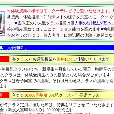
※体験授業の様子はモニターテレビでご覧いただけます。
常授業・体験授業・知能テストの様子を別室のモニターで
ます
■
当教室の少人数クラス授業は
個人別の対話法が基本
答の積み重ねでコミュニケーション能力を高めます
■
幼稚
をお考えの方には、個人考査・口頭試問の体験・練習にな
集
入会随時可
各クラスとも通常授業を
無料にて
ご体験いただけます
～年長児クラスのうち、新規生を募集している曜日・時間帯の
中のクラスは、体験受講生のみの授業となる場合がございます
クラスは母子同室での授業、それ以外の通常クラスの授業は別
ます
典
入会金
10,000円割引
0歳児クラス～年長児クラス
が各クラス定員に達した際は、特典を終了させていただきます
（新規入室時1回のみ）30,000円/税別