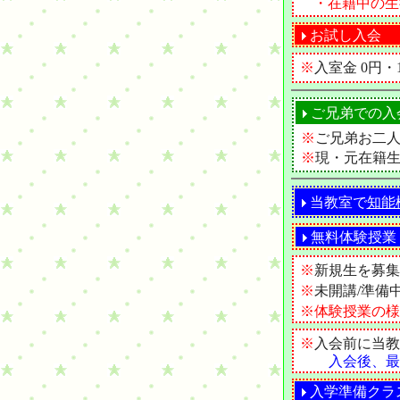
・在籍中の生
お試し入会
※
入室金 0円
ご兄弟での入
※
ご兄弟お二
※
現・元在籍
当教室で
知能
無料体験授業
※
新規生を募集
※
未開講/準備
※体験授業の様
※
入会前に当教
入会後、最
入学準備クラ