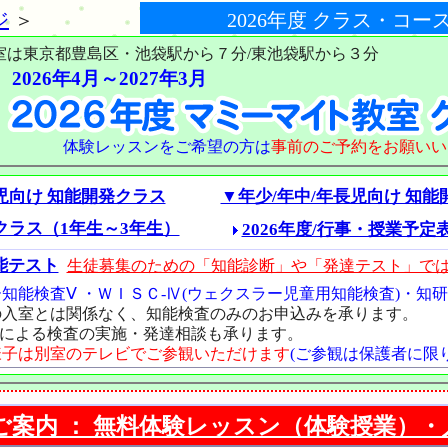
ジ
＞
2026年度 クラス・コー
室は東京都豊島区・池袋駅から７分/東池袋駅から３分
2026年4月～2027年3月
体験レッスンをご希望の方は
事前のご予約をお願いい
児向け 知能開発クラス
▼年少/年中/年長児向け 知能
クラス（1年生～3年生）
2026年度/行事・授業予定
能テスト
生徒募集のための「知能診断」や「発達テスト」で
知能検査Ⅴ ・ＷＩＳＣ-Ⅳ(ウェクスラー児童用知能検査)・知
の入室とは関係なく、知能検査のみのお申込みを承ります。
士による検査の実施・発達相談も承ります。
様子は別室のテレビでご参観いただけます
(ご参観は保護者に限
ご案内 ： 無料体験レッスン（体験授業）・