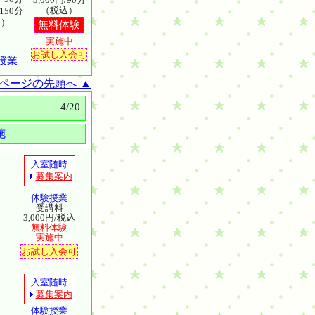
（税込）
150分
込）
無料体験
実施中
お試し入会可
授業
ページの先頭へ ▲
4/20
施
入室随時
募集案内
体験授業
）
受講料
3,000円/税込
無料体験
実施中
お試し入会可
入室随時
募集案内
体験授業
）