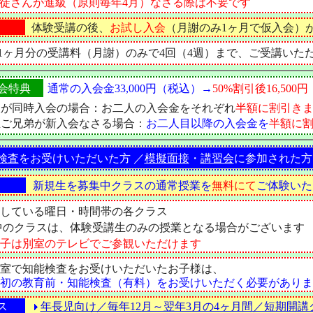
徒さんが進級（原則毎年4月）なさる際は不要です
体験受講の後、
お試し入会
（月謝のみ1ヶ月で仮入会）
・1ヶ月分の受講料（月謝）のみで4回（4週）まで、ご受講いた
会特典
通常の
入会金33,000円（税込）→
50%割引後16,500
人が同時入会の場合：お二人の入会金をそれぞれ
半額に割引き
生ご兄弟が新入会なさる場合：
お二人目以降の入会金を
半額に
検査
をお受けいただいた方 ／
模擬面接
・
講習会
に参加された方
新規生を募集中クラスの通常授業を
無料にて
ご体験いた
している曜日・時間帯の各クラス
中のクラスは、体験受講生のみの授業となる場合がございます
子は別室のテレビでご参観いただけます
室で知能検査をお受けいただいたお子様は、
初の教育前・知能検査（有料）をお受けいただく必要がありま
ス
年長児向け／毎年12月～翌年3月の4ヶ月間／短期開講