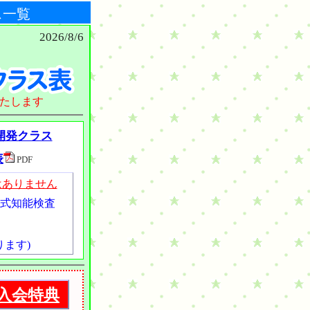
ス一覧
2026/8/6
たします
開発クラス
表
PDF
はありません
研式知能検査
ります)
入会特典