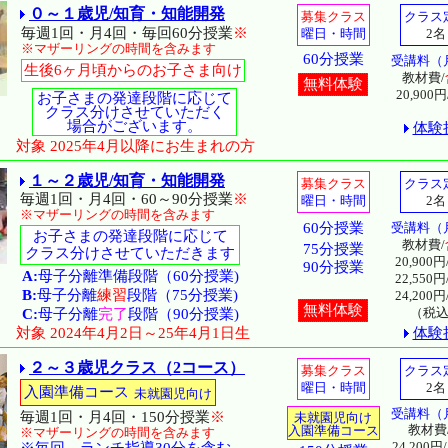
０～１歳児/知育・知能開発
募集クラス
クラス
毎週1回・月4回・毎回60分授業
※
曜日・時間
2名
※マザーリングの時間を含みます
60分授業
受講料（
生後6ヶ月頃からのお子さま向け
教材費/
無料体験
20,900
お子さまの発達段階に応じて
クラス分けさせていただく
場合がございます。
体験
対象 2025年4月以降にお生まれの方
１～２歳児/知育・知能開発
募集クラス
クラス
毎週1回・月4回・60～90分授業
※
曜日・時間
2名
※マザーリングの時間を含みます
60分授業
受講料（
お子さまの発達段階に応じて
教材費/
75分授業
クラス分けさせていただきます
20,900円
90分授業
A:
母子分離準備段階（60分授業)
22,550円
B:
母子分離
練習
段階（75分授業)
24,200円
無料体験
（税
C:
母子分離
完了
段階（90分授業)
対象 2024年4月2日～25年4月1日生
体験
２～３歳児クラス（2コース）
募集クラス
クラス
曜日・時間
2名
入園準備コース
未就園児向け
受講料（
毎週1回・月4回・150分授業
※
未就園児向け
教材費
入園準備コース
※マザーリングの時間を含みます
24,200円/