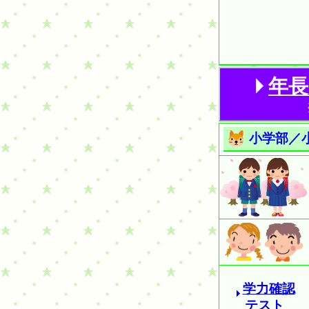
年長
小学部／
学力確認
テスト