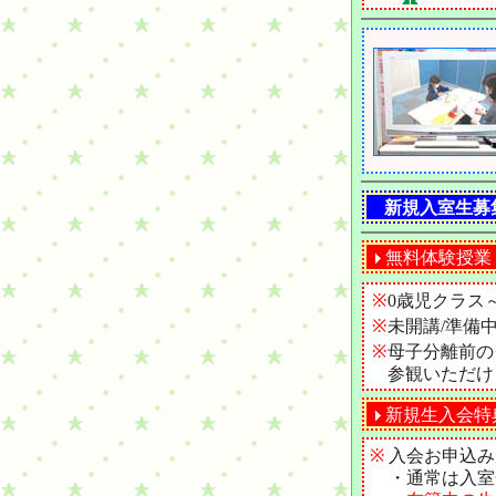
新規入室生募
無料体験授業
※
0歳児クラス
※
未開講/準備
※
母子分離前の
参観いただけ
新規生入会特
※
入会お申込み
・通常は入室金