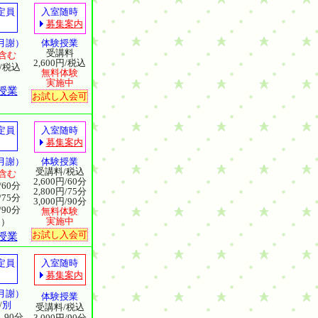
定員
入室随時
募集案内
月謝）
体験授業
受講料
含む
2,600円/税込
円/税込
無料体験
実施中
授業
お試し入会可
定員
入室随時
募集案内
月謝）
体験授業
受講料/税込
含む
2,600円/60分
/60分
2,800円/75分
/75分
3,000円/90分
/90分
無料体験
実施中
込）
お試し入会可
授業
定員
入室随時
募集案内
月謝）
体験授業
/
別
受講料/税込
90分
3,000円/90分