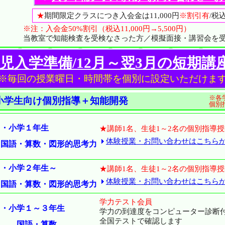
★
期間限定クラスにつき入会金は11,000円
※割引有
/税
※注：入会金50%割引（税込11,000円→5,500円）
当教室で知能検査を受検なさった方／模擬面接・講習会を
児入学準備/12月～翌3月の短期講
※毎回の授業曜日・時間帯を個別に設定いただけま
※各
小学生向け個別指導＋知能開発
個別
・小学１年生
★講師1名、生徒1～2名の個別指導
体験授業・お問い合わせはこちら
国語・算数・図形的思考力
・小学２年生～
★講師1名、生徒1～2名の個別指導
体験授業・お問い合わせはこちら
国語・算数・図形的思考力
学力テスト会員
・小学１～３年生
学力の到達度をコンピューター診断
全国テストで確認します
国語・算数