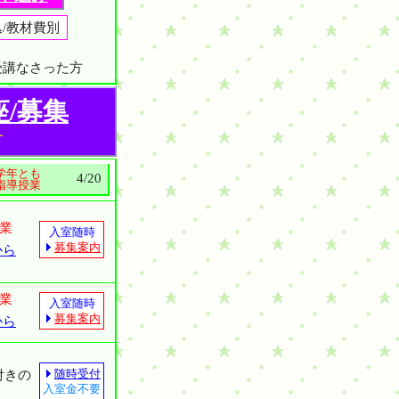
込/教材費別
受講なさった方
座/募集
す
学年とも
4/20
指導授業
授業
入室随時
募集案内
から
授業
入室随時
募集案内
から
随時受付
付きの
入室金不要