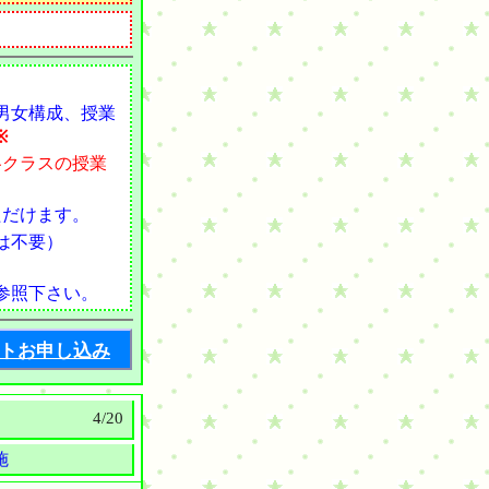
男女構成、授業
※
各クラスの授業
ただけます。
は不要）
参照下さい。
トお申し込み
4/20
施