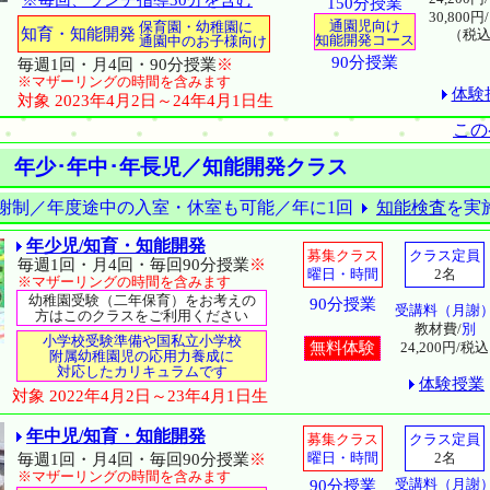
※毎回、ランチ指導30分を含む
150分授業
30,800円/
通園児向け
保育園・幼稚園に
知育・知能開発
（税
知能開発コース
通園中のお子様向け
90分授業
毎週1回・月4回・90分授業
※
※マザーリングの時間を含みます
体験
対象 2023年4月2日～24年4月1日生
この
 年少･年中･年長児／知能開発クラス
謝制／年度途中の入室・休室も可能／年に1回
知能検査
を実
年少児/知育・知能開発
募集クラス
クラス定員
毎週1回・月4回・毎回90分授業
※
曜日・時間
2名
※マザーリングの時間を含みます
幼稚園受験（二年保育）をお考えの
90分授業
受講料（月謝
方はこのクラスをご利用ください
教材費/
別
小学校受験準備や国私立小学校
無料体験
24,200円/税込
附属幼稚園児の応用力養成に
対応したカリキュラムです
体験授業
対象 2022年4月2日～23年4月1日生
年中児/知育・知能開発
募集クラス
クラス定員
曜日・時間
2名
毎週1回・月4回・毎回90分授業
※
※マザーリングの時間を含みます
受講料（月謝
90分授業