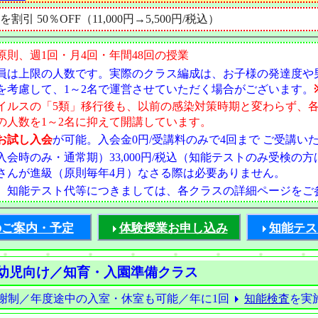
引 50％OFF（11,000円→5,500円/税込）
原則、週1回・月4回・年間48回の授業
員は上限の人数です。実際のクラス編成は、お子様の発達度や
を考慮して、1～2名で運営させていただく場合がございます。
イルスの「5類」移行後も、以前の感染対策時期と変わらず、
の人数を1～2名に抑えて開講しています。
お試し入会
が可能。入会金0円/受講料のみで4回まで ご受講い
会時のみ・通常期）33,000円/税込（知能テストのみ受検の方
さんが進級（原則毎年4月）なさる際は必要ありません。
、知能テスト代等につきましては、各クラスの詳細ページをご
のご案内・予定
体験授業お申し込み
知能テス
乳幼児向け／知育・入園準備クラス
謝制／年度途中の入室・休室も可能／年に1回
知能検査
を実