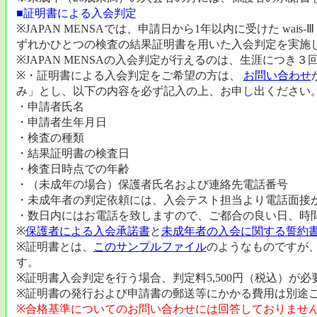
■証明書による入会判定
※JAPAN MENSAでは、申請日から1年以内に受けた wais-Ⅲ wais-IV 
ずれかひとつの検査の結果証明書を用いた入会判定を実施
※JAPAN MENSAの入会判定が行えるのは、生涯につき
※・証明書による入会判定をご希望の方は、
お問い合わせ
み」とし、以下の内容を必ず記入の上、お申し出ください
・申請者氏名
・申請者生年月日
・検査の種類
・結果証明書の検査日
・検査日時点での年齢
・（未成年の場合）保護者氏名および連絡先電話番号
・未成年者の判定依頼には、入会テスト担当より電話面接
・数日内にはお電話を致しますので、ご都合の良い日、時
※
保護者による入会承諾書
と
未成年者の入会に関する誓約
※証明書とは、
このサンプルファイル
のようなものですが
す。
※証明書入会判定を行う場合、判定料5,500円（税込）が
※証明書の発行および申請書の郵送等にかかる費用は別途
※合格基準についてのお問い合わせには回答しておりませ