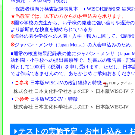
※
費用 ： 20,000円（税別）
・保護者様向け検査記録表見本
WISC4知能検査 結果
★当教室では、以下の方からのお申込みを承ります。
園や学校の先生から、お子様の発達に強い偏りや遅滞の
※
より診断的な検査を勧められている方
海外の園や学校への入園・入学・転入に際して、知能検
※
※
ジャパン・メンサ（Japan Mensa）の入会申込みのた
■通常の検査結果記録表の他にジャパン・メンサ（Japan 
幼稚園・小学校への提出書類等で、別書式の報告書・記
料として1,000円（税別）を申し受けます。ただし、日
では作成できませんので、あらかじめご承知おきくださ
ご参考
日本版WISC-IVの改訂経緯と特徴
PDFファイル
株式会社 日本文化科学社さまのHP ＞ 日本版WISC-IV
ご参考
日本版WISC-IV・特徴
株式会社 日本文化科学社さまのHP ＞ 日本版WISC-IV
テストの実施予定・お申し込み・