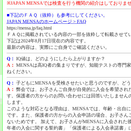
※JAPAN MENSAでは検査を行う機関の紹介はしており
■下記のＦＡＱ（抜粋）も参考にしてください。
JAPAN MENSAのホームページ > FAQ
https://mensa.jp/faq.html
ＦＡＱに掲載されている内容の一部を抜粋して転載させて
下記は2024年8月17日現在の内容です。
最新の内容は、実際にご自身でご確認ください。
Q：
IQ値は、どのようにしたら上がりますか？
A：
MENSAは高IQ者の集まりですが、知能テストの専門
ねください。
Q：
子どもにMENSAを受検させたいと思うのですが、ど
A：
弊会では、お子さんご自身が自発的に入会を希望され
す。保護者の方からのお問い合わせには回答いたしません
します。
このような対応となる理由は、MENSAでは、年齢・出自
です。また、保護者の方からの入会申請の場合、お子さん
ないためです。 加えて、お子さんがMENSAに入会され
年者の入会に関する誓約書」「保護者による入会承諾書」