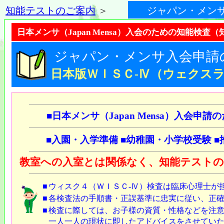
知能テストのご案内
＞
ジャパン・メンサ（J
日本メンサ（Japan Mensa）入会のための知能検査
ジャパン・メンサ入会申請
日本版ＷＩＳＣ-Ⅳ（ウェクス
■
日本メンサ（Japan Mensa）入会申
■
入園・入学準備
■
幼稚園・小学校受験
■
教室への入室とは関係なく、知能テスト
■
ウィスク４（ＷＩＳＣ-Ⅳ）検査は臨床心理士が
■
各検査法の手順書・正誤基準に忠実に従い、正
■
検査に際しては、お子様の資質・性格などを注
一人一人の現状に即したアドバイスをさせてい