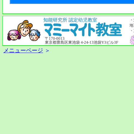
知能研究所 認定幼児教室
・
地
・
〒170-0013
東京都豊島区東池袋 4-24-13池袋Y3ビル3F
メニューページ
＞