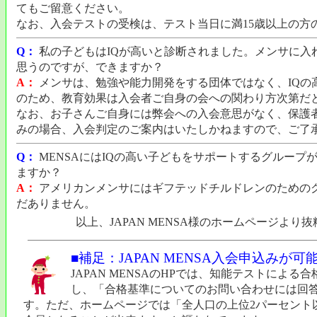
てもご留意ください。
なお、入会テストの受検は、テスト当日に満15歳以上の方
Q：
私の子どもはIQが高いと診断されました。メンサに入
思うのですが、できますか？
A：
メンサは、勉強や能力開発をする団体ではなく、IQの
のため、教育効果は入会者ご自身の会への関わり方次第だ
なお、お子さんご自身には弊会への入会意思がなく、保護
みの場合、入会判定のご案内はいたしかねますので、ご了
Q：
MENSAにはIQの高い子どもをサポートするグループ
ますか？
A：
アメリカンメンサにはギフテッドチルドレンのための
だありません。
以上、JAPAN MENSA様のホームページより
■補足：JAPAN MENSA入会申込みが
JAPAN MENSAのHPでは、知能テストによ
し、「合格基準についてのお問い合わせには回
す。ただ、ホームページでは「全人口の上位2パーセント