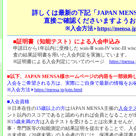
詳しくは最新の下記「JAPAN ME
直接ご確認くださいますよう
※入会方法
https://mensa.j
■
証明書（知能テスト）による入会申込み
申請日から1年以内に受検した wais-Ⅲ wais-IV wisc-III w
査の結果証明書を用いた入会判定を実施しています。
※証明書による入会判定についてのページ
https://mensa.
■以下、JAPAN MENSA様ホームページの内容を一部抜
入会をご希望される方は、実際にご自身で最新の情報をお
※入会方法
https://mensa.jp/join.html
■入会資格
※日本在住の
15歳以上の方
はJAPAN MENSA主催の
入会テ
ント以内のスコアであると認められれば会員となることが
※
15歳未満の方
は入会テストを受けることは出来ませんが
事・専門医等の知能測定の結果証明を提出することで、入
※未成年（20歳未満）の入会者の方には、保護者の承諾書