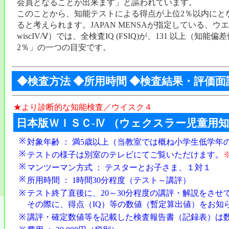
会員となることが出来ます」と謳われています。
このことから、知能テストによる得点が上位2％以内にと
ると考えられます。JAPAN MENSAが指定している、ウ
wiscIV/Ⅴ）では、全検査IQ (FSIQ)が、131 以上（
2％」の一つの目安です。
◆検査方法 ◆所用時間 ◆検査結果・評価面談
★より診断的な
知能検査／ウイスク４
日本版ＷＩＳＣ-Ⅳ （ウェクスラー児童用
※
対象年齢 ： 満5歳以上（当教室では概ね小学生低学年
※
テストの様子は別室のテレビにてご覧いただけます。
※
マンツーマン方式 ： テスターとお子さま、１対１
※
所用時間 ： 1時間30分程度（テスト～講評）
※
テスト終了直後に、20～30分程度の講評・解説をさせ
その際に、得点（IQ）等の数値（暫定算出値）をお知
※
講評・確定数値等を記載した検査報告書（記録表）は