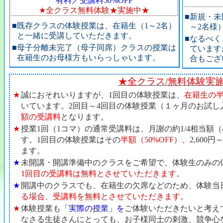
有料／受講料50%OFF
★全クラス無料体験★実施中★
■
新規・未
■
既存クラスの体験授業は、在籍生（1～2名）
～2名様
と一緒に受講していただきます。
■
なるべく
■
母子分離未完了（母子同席）クラスの授業は
ています
在籍生のお母様方もいらっしゃいます。
合もござ
★全クラス/無料体験実
★
誠におそれいりますが、1回目の体験授業は、
在籍生の半
いています。2回目～4回目の体験授業（１ヶ月のお試し
額の受講料
となります。
★
授業1回（1コマ）の通常受講料は、月謝の約1/4相当額（4,7
す。1回目の体験授業はその
半額（50%OFF）、
2,600
ます。
★
未開講・開講準備中のクラスをご希望で、体験生のみの
1回目の受講料は無料とさせていただきます。
★
開講中のクラスでも、在籍生の欠席などのため、体験当
る場合、受講料を無料とさせていただきます。
★
体験授業も
「実際の授業」を
ご体験いただきたいと考え
なさる生徒さんにとっても、お子様同士の刺激、競争心