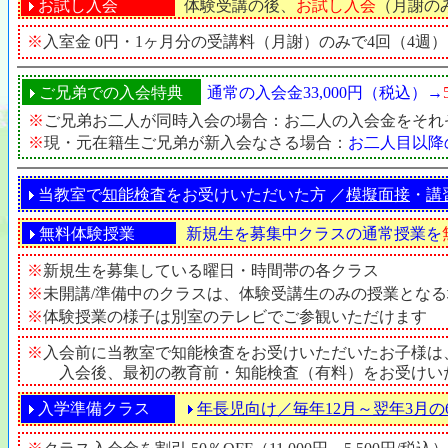
お試し入会
体験受講の後、
お試し入会
（月謝の
※
入室金 0円・1ヶ月分の受講料（月謝）のみで4回（4週
ご兄弟での入会特典
通常の
入会金33,000円（税込）→
※
ご兄弟お二人が同時入会の場合：お二人の入会金をそれ
※
現・元在籍生ご兄弟が新入会なさる場合：
お二人目以降
当教室で
知能検査
をお受けいただいた方 ／
模擬面接
・
講
無料体験授業
新規生を募集中クラスの通常授業を
※
新規生を募集している曜日・時間帯の各クラス
※
未開講/準備中のクラスは、体験受講生のみの授業とな
※
体験授業の様子は別室のテレビでご参観いただけます
※
入会前に当教室で知能検査をお受けいただいたお子様は
入会後、最初の教育前・知能検査（有料）をお受けい
入学準備クラス
年長児向け／毎年12月～翌年3月