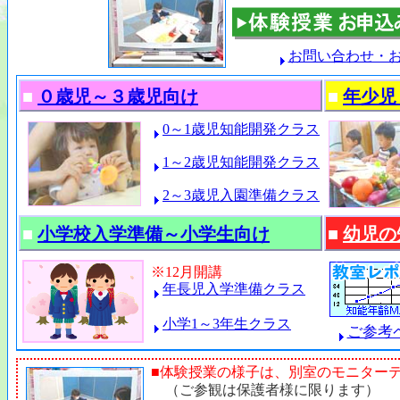
お問い合わせ・
■
０歳児～３歳児向け
■
年少児
0～1歳児知能開発クラス
1～2歳児知能開発クラス
2～3歳児入園準備クラス
■
小学校入学準備～小学生向け
■
幼児の
※12月開講
年長児入学準備クラス
小学1～3年生クラス
ご参考
■体験授業の様子は、別室のモニター
（ご参観は保護者様に限ります）