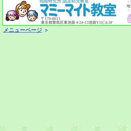
知能研究所 認定幼児教室
・
地
・
〒170-0013
東京都豊島区東池袋 4-24-13池袋Y3ビル3F
メニューページ
＞