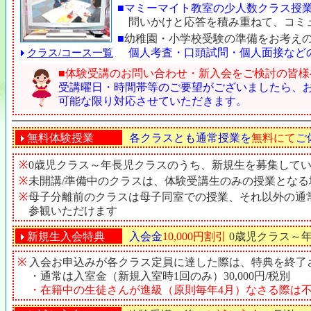
■マミーマイト教室の少人数クラス授
問いかけと応答を積み重ねて、コミ
■
幼稚園・小学校受験の準備をお考え
個人考査・口頭試問・個人面接など
クラス/コース一覧
■
体験受講のお問い合わせ・新入会をご検討の皆様
受講曜日・時間帯等のご要望がございましたら、
可能な限り対応させていただきます。
無料体験授業
各クラスとも通常授業を
無料にて
ご
※
0歳児クラス～年長児クラスのうち、新規生を募集して
※
未開講/準備中のクラスは、体験受講生のみの授業となる
※
母子分離前のクラスは母子同室での授業、それ以外の通
参観いただけます
新規生入会特典
入会金
10,000円割引
0歳児クラス～
※
入会お申込みが各クラス定員に達した際は、特典を終了
・通常は入室金（新規入室時1回のみ）30,000円/税別
・在籍中の生徒さんが進級（原則毎年4月）なさる際は