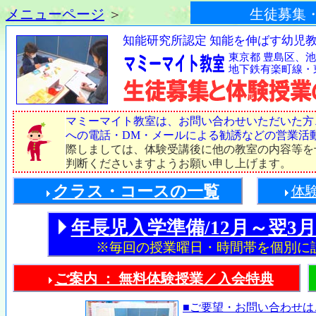
メニューページ
＞
生徒募集
知能研究所認定 知能を伸ばす幼児
東京都 豊島区、池
地下鉄有楽町線・
マミーマイト教室は、お問い合わせいただいた方
への電話・DM・メールによる勧誘などの営業活
際しましては、体験受講後に他の教室の内容等を
判断くださいますようお願い申し上げます。
クラス・コースの一覧
体
年長児入学準備/12月～翌3
※毎回の授業曜日・時間帯を個別に
ご案内 ： 無料体験授業／入会特典
■ご要望・お問い合わせは