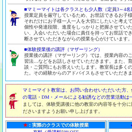
■マミーマイトは各クラスとも少人数（定員3～4
授業定員を厳守しているため、お世話できるお子
それだけにお子様一人一人を大切にしたいと考え
個性や発達段階、進度をしっかりと把握させてい
い、入会いただいた場合に責任を持ってお世話で
断させていただきながらの授業を心がけています
■体験授業後の講評（マザーリング）
授業後の講評（マザーリング）では、授業内容の
習法…などをお話しさせていただきます。また、
談・ご質問にもお答えいたします。教室長は多く
た。その経験からのアドバイスもさせていただき
マミーマイト教室は、お問い合わせいただいた方、
の電話・DM・メールによる勧誘などの営業活動は
ましては、体験受講後に他の教室の内容等を十分に
ださいますようお願い申し上げます。
★
：実際のクラスでの体験授業