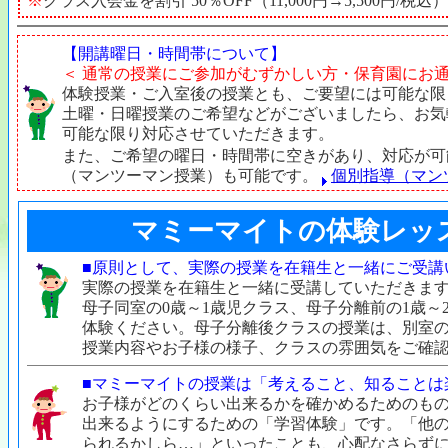
※
クラス入会金を割引 50％OFF（11,000円→5,500円/税込）
【開講曜日・時間帯について】
＜ 通常の授業にご参加がむずかしい方・保育園にお通
体験授業・ご入室後の授業とも、ご要望には可能な限
土曜・日曜授業のご希望などがございましたら、お気
可能な限り対応させていただきます。
また、ご希望の曜日・時間帯に空きがあり、対応が可
（マンツーマン授業）も可能です。
個別指導（マン
マミーマイトの体験レッ
■原則として、実際の授業を在籍生と一緒にご受講
実際の授業を在籍生と一緒に受講していただきます。
母子同室の0歳～1歳児クラス、母子分離前の1歳～
体験ください。母子分離後クラスの授業は、別室
授業内容やお子様の様子、クラスの雰囲気をご確
■マミーマイトの授業は「考えること、知ることは
お子様がどのくらい出来るかを確かめるためのも
出来るようにするための「学習体験」です。「他
られるかしら…」といったことも、心配なさらず